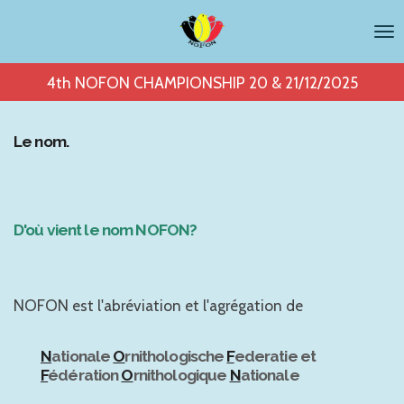
Passer
au
contenu
4th NOFON CHAMPIONSHIP 20 & 21/12/2025
principal
Le nom.
D'où vient le nom NOFON?
NOFON est l'abréviation et l'agrégation de
N
ationale
O
rnithologische
F
ederatie et
F
édération
O
rnithologique
N
ationale